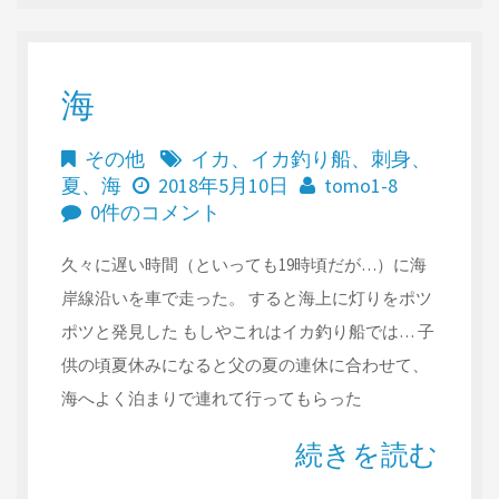
海
その他
イカ
、
イカ釣り船
、
刺身
、
夏
、
海
2018年5月10日
tomo1-8
0件のコメント
久々に遅い時間（といっても19時頃だが…）に海
岸線沿いを車で走った。 すると海上に灯りをポツ
ポツと発見した もしやこれはイカ釣り船では… 子
供の頃夏休みになると父の夏の連休に合わせて、
海へよく泊まりで連れて行ってもらった
続きを読む