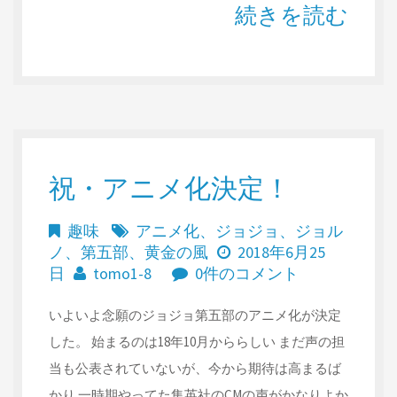
続きを読む
祝・アニメ化決定！
趣味
アニメ化
、
ジョジョ
、
ジョル
ノ
、
第五部
、
黄金の風
2018年6月25
日
tomo1-8
0件のコメント
いよいよ念願のジョジョ第五部のアニメ化が決定
した。 始まるのは18年10月かららしい まだ声の担
当も公表されていないが、今から期待は高まるば
かり 一時期やってた集英社のCMの声がかなりよか