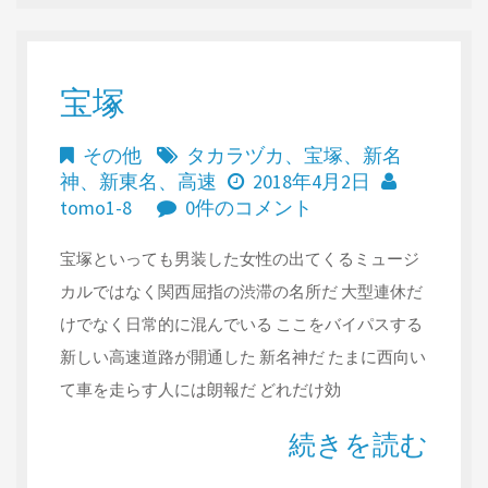
宝塚
その他
タカラヅカ
、
宝塚
、
新名
神
、
新東名
、
高速
2018年4月2日
tomo1-8
0件のコメント
宝塚といっても男装した女性の出てくるミュージ
カルではなく関西屈指の渋滞の名所だ 大型連休だ
けでなく日常的に混んでいる ここをバイパスする
新しい高速道路が開通した 新名神だ たまに西向い
て車を走らす人には朗報だ どれだけ効
続きを読む