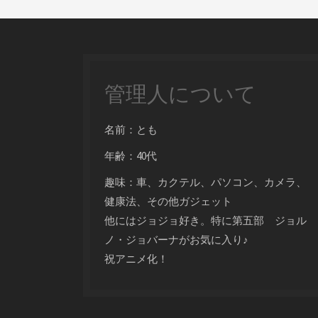
管理人について
名前：とも
年齢：40代
趣味：車、カクテル、パソコン、カメラ、
健康法、その他ガジェット
他にはジョジョ好き。特に第五部 ジョル
ノ・ジョバーナがお気に入り♪
祝アニメ化！