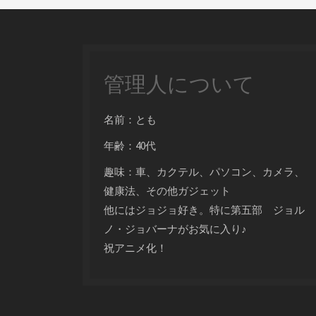
管理人について
名前：とも
年齢：40代
趣味：車、カクテル、パソコン、カメラ、
健康法、その他ガジェット
他にはジョジョ好き。特に第五部 ジョル
ノ・ジョバーナがお気に入り♪
祝アニメ化！