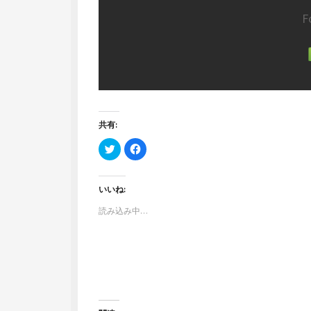
F
共有:
ク
F
リ
a
ッ
c
ク
e
し
b
て
o
いいね:
T
o
w
k
読み込み中…
i
で
t
共
t
有
e
す
r
る
で
に
共
は
有
ク
(
リ
新
ッ
し
ク
い
し