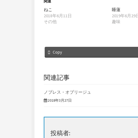
ウ
て
関連
ィ
く
ン
だ
ねこ
睡蓮
ド
さ
2018年6月11日
2019年6月29
ウ
い
で
(
その他
趣味
開
新
き
し
ま
い
す
ウ
)
ィ
ン
ド
ウ
Copy
で
開
き
ま
す
)
関連記事
ノブレス・オブリージュ
2018年3月27日
投稿者: