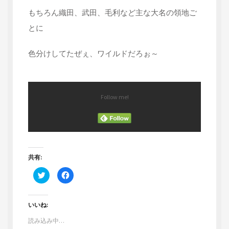
もちろん織田、武田、毛利など主な大名の領地ご
とに
色分けしてたぜぇ、ワイルドだろぉ～
Follow me!
共有:
ク
F
リ
a
ッ
c
ク
e
し
b
て
o
いいね:
T
o
w
k
読み込み中…
i
で
t
共