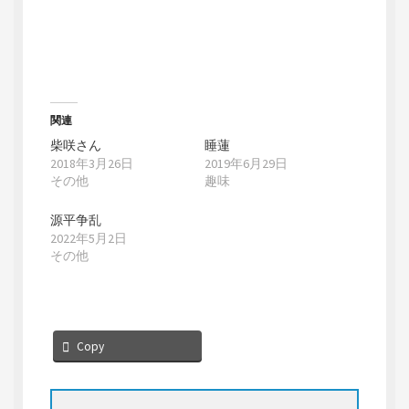
t
有
e
す
r
る
で
に
共
は
有
ク
(
リ
新
ッ
し
ク
い
し
ウ
て
関連
ィ
く
ン
だ
柴咲さん
睡蓮
ド
さ
2018年3月26日
2019年6月29日
ウ
い
で
(
その他
趣味
開
新
き
し
ま
い
す
ウ
源平争乱
)
ィ
2022年5月2日
ン
ド
その他
ウ
で
開
き
ま
す
)
Copy