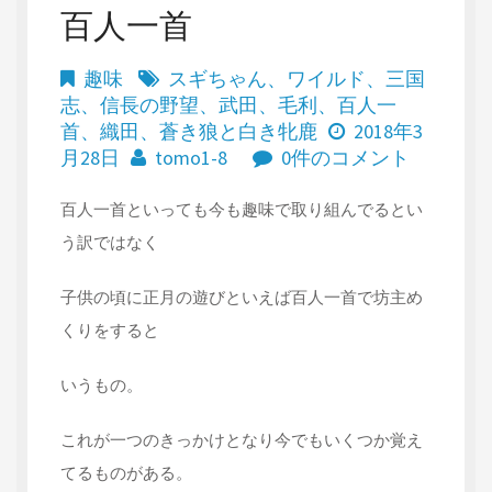
百人一首
趣味
スギちゃん
、
ワイルド
、
三国
志
、
信長の野望
、
武田
、
毛利
、
百人一
首
、
織田
、
蒼き狼と白き牝鹿
2018年3
月28日
tomo1-8
0件のコメント
百人一首といっても今も趣味で取り組んでるとい
う訳ではなく
子供の頃に正月の遊びといえば百人一首で坊主め
くりをすると
いうもの。
これが一つのきっかけとなり今でもいくつか覚え
てるものがある。