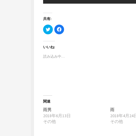
共有:
ク
F
リ
a
ッ
c
ク
e
し
b
て
o
いいね:
T
o
w
k
読み込み中…
i
で
t
共
t
有
e
す
r
る
で
に
共
は
有
ク
(
リ
新
ッ
し
ク
い
し
ウ
て
関連
ィ
く
ン
だ
雨男
雨
ド
さ
2018年6月13日
2018年4月24
ウ
い
で
(
その他
その他
開
新
き
し
ま
い
す
ウ