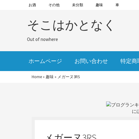
お酒
その他
未分類
趣味
車
そこはかとなく
Out of nowhere
ホームページ
お問い合わせ
特定商
Home
»
趣味
»
メガーヌ3RS
に
メガーヌ3RS