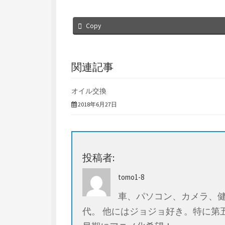
)
ィ
ン
ド
ウ
Copy
で
開
き
ま
す
)
関連記事
オイル交換
2018年6月27日
投稿者:
tomo1-8
車、パソコン、カメラ、健
代。 他にはジョジョ好き。特に第