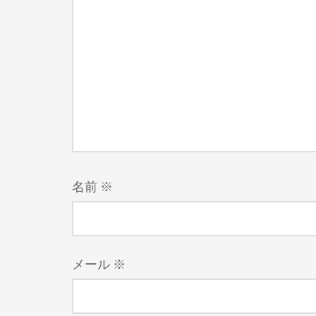
名前
※
メール
※