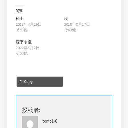
新
ッ
し
ク
い
し
ウ
て
関連
ィ
く
ン
だ
松山
秋
ド
さ
2018年4月29日
2018年9月17日
ウ
い
で
(
その他
その他
開
新
き
し
ま
い
す
ウ
源平争乱
)
ィ
2022年5月2日
ン
ド
その他
ウ
で
開
き
ま
す
)
Copy
投稿者:
tomo1-8