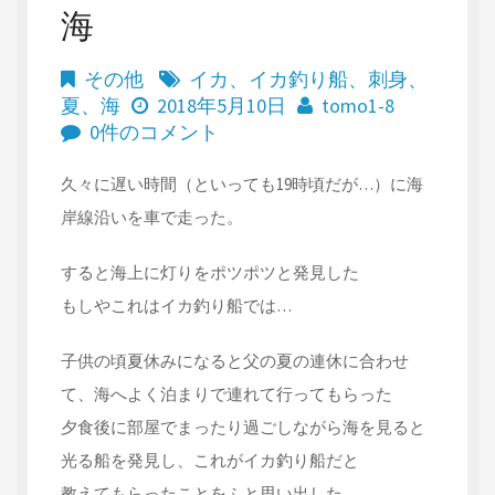
海
その他
イカ
、
イカ釣り船
、
刺身
、
夏
、
海
2018年5月10日
tomo1-8
0件のコメント
久々に遅い時間（といっても19時頃だが…）に海
岸線沿いを車で走った。
すると海上に灯りをポツポツと発見した
もしやこれはイカ釣り船では…
子供の頃夏休みになると父の夏の連休に合わせ
て、海へよく泊まりで連れて行ってもらった
夕食後に部屋でまったり過ごしながら海を見ると
光る船を発見し、これがイカ釣り船だと
教えてもらったことをふと思い出した。