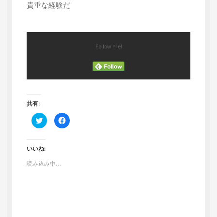
貴重な経験だ
Follow me!
共有:
ク
F
リ
a
ッ
c
ク
e
し
b
て
o
いいね:
T
o
w
k
読み込み中…
i
で
t
共
t
有
e
す
r
る
で
に
共
は
有
ク
(
リ