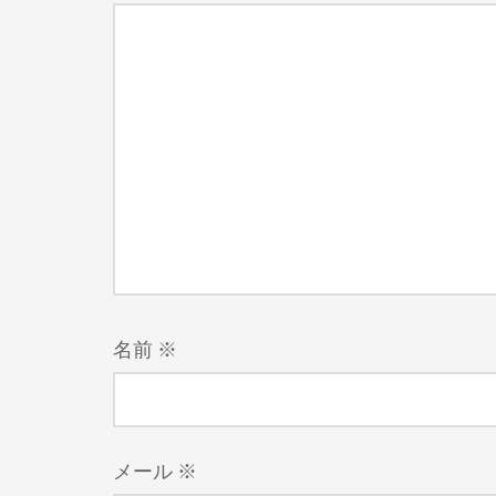
名前
※
メール
※