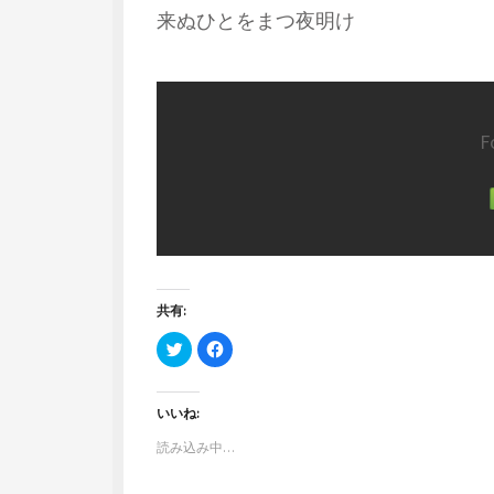
来ぬひとをまつ夜明け
F
共有:
ク
F
リ
a
ッ
c
ク
e
し
b
て
o
いいね:
T
o
w
k
読み込み中…
i
で
t
共
t
有
e
す