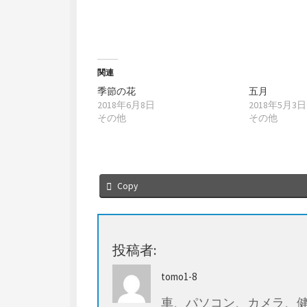
r
る
で
に
共
は
有
ク
(
リ
新
ッ
し
ク
い
し
ウ
て
関連
ィ
く
ン
だ
季節の花
五月
ド
さ
2018年6月8日
2018年5月3日
ウ
い
で
(
その他
その他
開
新
き
し
ま
い
す
ウ
)
ィ
ン
ド
ウ
Copy
で
開
き
ま
す
)
投稿者:
tomo1-8
車、パソコン、カメラ、健