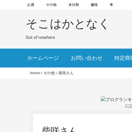
お酒
その他
未分類
趣味
車
そこはかとなく
Out of nowhere
ホームページ
お問い合わせ
特定商
Home
»
その他
»
柴咲さん
に
柴咲さん